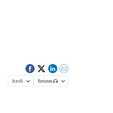
Itzuli
Entzun