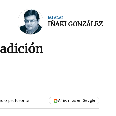
JAI ALAI
IÑAKI GONZÁLEZ
radición
dio preferente
Añádenos en Google