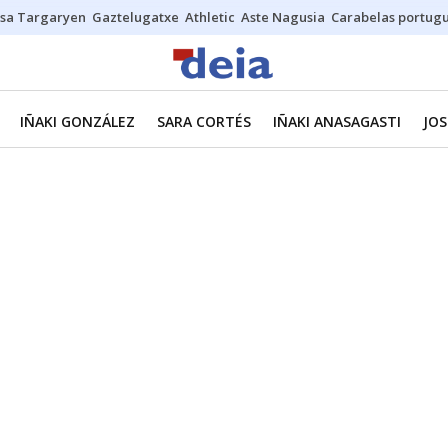
sa Targaryen
Gaztelugatxe
Athletic
Aste Nagusia
Carabelas portug
IÑAKI GONZÁLEZ
SARA CORTÉS
IÑAKI ANASAGASTI
JOS