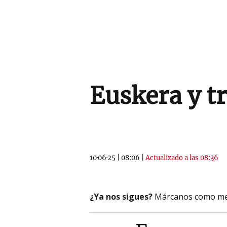
Euskera y t
10·06·25
|
08:06
|
Actualizado a las 08:36
¿Ya nos sigues?
Márcanos como me