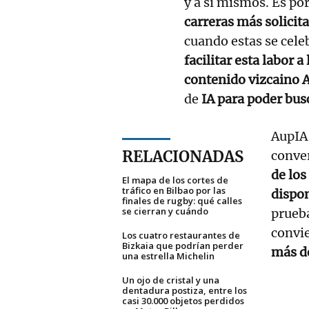
y a sí mismos. Es po
carreras más solicit
cuando estas se celeb
facilitar esta labor 
contenido vizcaino 
de
IA para poder bus
AupIA 
RELACIONADAS
conve
de los
El mapa de los cortes de
tráfico en Bilbao por las
dispon
finales de rugby: qué calles
se cierran y cuándo
prueba
convie
Los cuatro restaurantes de
Bizkaia que podrían perder
más d
una estrella Michelin
Un ojo de cristal y una
dentadura postiza, entre los
casi 30.000 objetos perdidos