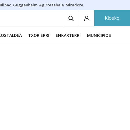
Bilbao
Guggenheim
Agirrezabala
Miradores en Bilbao
Arrese
Sequí
Kiosko
KOSTALDEA
TXORIERRI
ENKARTERRI
MUNICIPIOS