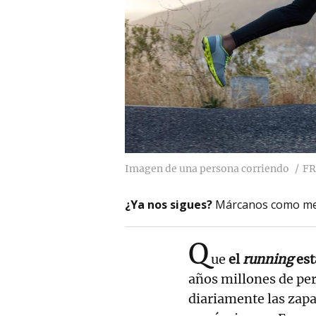
Imagen de una persona corriendo
FR
¿Ya nos sigues?
Márcanos como me
Q
ue
el
running
est
años millones de pe
diariamente las zapat