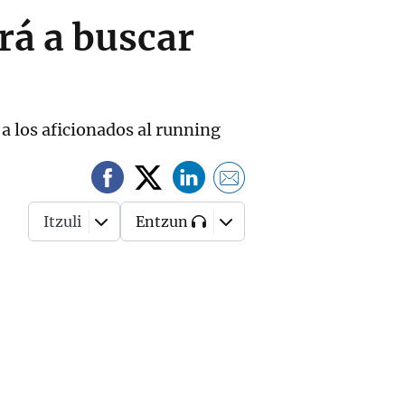
rá a buscar
 a los aficionados al running
Itzuli
Entzun