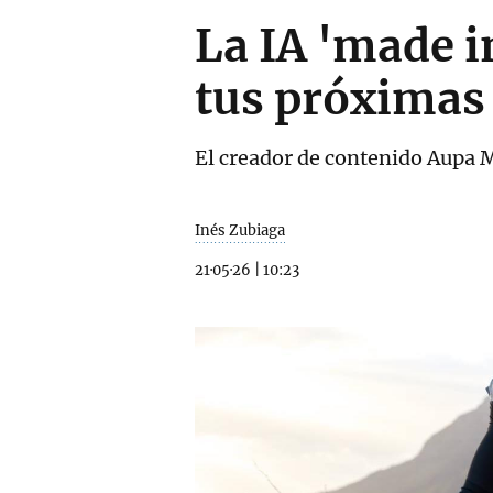
La IA 'made i
tus próximas
El creador de contenido Aupa Mi
Inés Zubiaga
21·05·26
|
10:23