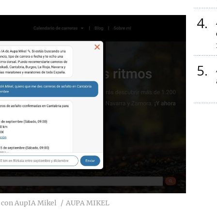
4
5
 con AupIA Mikel
AUPA MIKEL