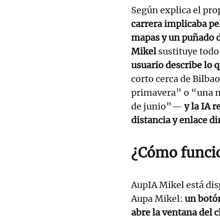
Según explica el pro
carrera implicaba pel
mapas y un puñado d
Mikel
sustituye todo
usuario describe lo 
corto cerca de Bilb
primavera” o “una m
de junio”—
y la IA 
distancia y enlace dir
¿Cómo funci
AupIA Mikel está dis
Aupa Mikel:
un botón
abre la ventana del 