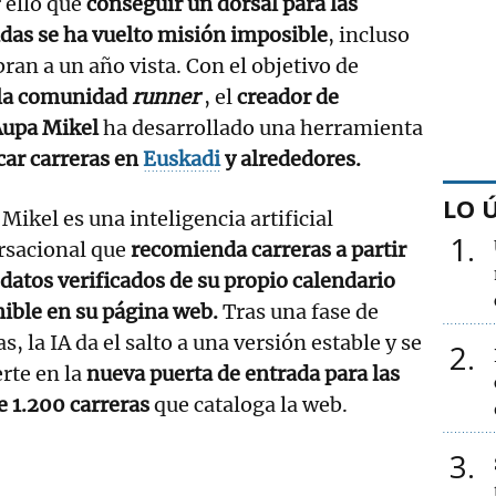
r ello que
conseguir un dorsal para las
adas se ha vuelto misión imposible
, incluso
ran a un año vista. Con el objetivo de
a la comunidad
runner
, el
creador de
Aupa Mikel
ha desarrollado una herramienta
car carreras en
Euskadi
y alrededores.
LO 
Mikel es una inteligencia artificial
1
rsacional que
recomienda carreras a partir
 datos verificados de su propio calendario
ible en su página web.
Tras una fase de
s, la IA da el salto a una versión estable y se
2
rte en la
nueva puerta de entrada para las
e 1.200 carreras
que cataloga la web.
3