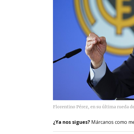
Florentino Pérez, en su última rueda d
¿Ya nos sigues?
Márcanos como me