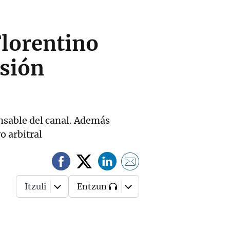
Florentino
isión
onsable del canal. Además
o arbitral
Itzuli
Entzun