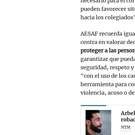
necesario para el cor
pueden favorecer sit
hacia los colegiados
AESAF recuerda igual
centra en valorar dec
proteger a las person
garantizar que pueda
seguridad, respeto 
"con el uso de los c
herramienta para co
violencia, acoso o de
Arbel
robad
NTM