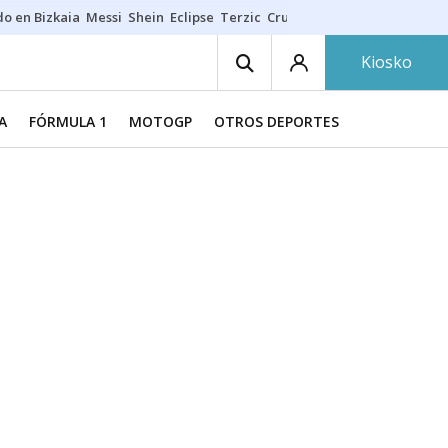
do en Bizkaia
Messi
Shein
Eclipse
Terzic
Cruz Gorbeia
Guía Macarfi
Kiosko
A
FÓRMULA 1
MOTOGP
OTROS DEPORTES