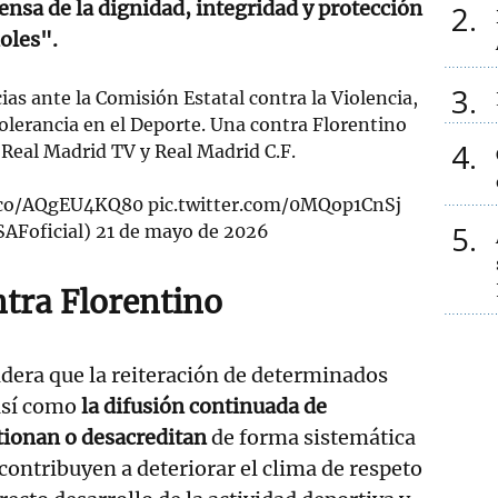
ensa de la dignidad, integridad y protección
2
ñoles".
3
s ante la Comisión Estatal contra la Violencia,
tolerancia en el Deporte. Una contra Florentino
4
 Real Madrid TV y Real Madrid C.F.
t.co/AQgEU4KQ80
pic.twitter.com/0MQop1CnSj
5
AFoficial)
21 de mayo de 2026
tra Florentino
dera que la reiteración de determinados
así como
la difusión continuada de
tionan o desacreditan
de forma sistemática
, contribuyen a deteriorar el clima de respeto