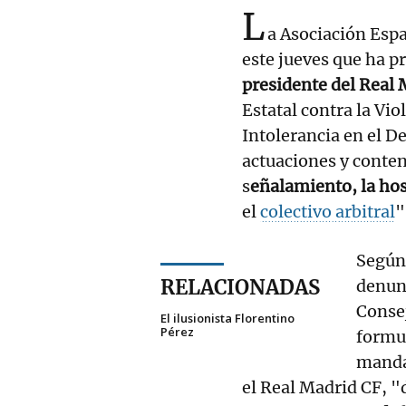
L
a Asociación Espa
este jueves que ha p
presidente del Real
Estatal contra la Vio
Intolerancia en el D
actuaciones y conten
s
eñalamiento, la hos
el
colectivo arbitral
"
Según 
RELACIONADAS
denun
Conse
El ilusionista Florentino
Pérez
formul
manda
el Real Madrid CF, "d