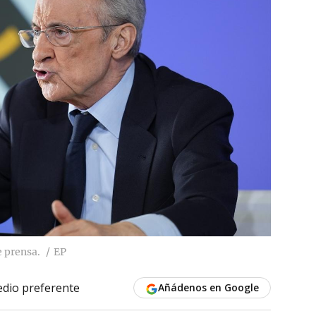
e prensa.
EP
dio preferente
Añádenos en Google