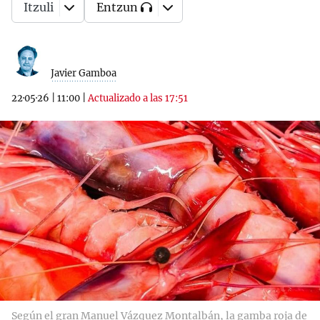
Itzuli
Entzun
Javier Gamboa
22·05·26
|
11:00
|
Actualizado a las 17:51
Según el gran Manuel Vázquez Montalbán, la gamba roja de