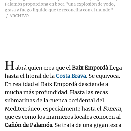
Palamós proporciona en boca "una explosión de yodo,
grasa y fuego líquido que te reconcilia con el mundo"
ARCHIVO
H
abrá quien crea que el
Baix Empordà
llega
hasta el litoral de la
Costa Brava
. Se equivoca.
En realidad el Baix Empordà desciende a
mucha más profundidad. Hasta las recas
submarinas de la cuenca occidental del
Mediterráneo, especialmente hasta el
Fonera
,
que es como los marineros locales conocen al
Cañón de Palamós
. Se trata de una gigantesca