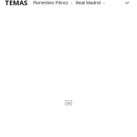
TEMAS
Florentino Pérez
Real Madrid
Álvaro Arbeloa
Xabi Alonso