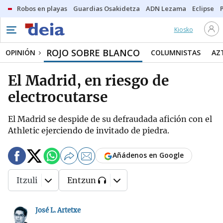
Robos en playas
Guardias Osakidetza
ADN Lezama
Eclipse
Kiosko
ROJO SOBRE BLANCO
OPINIÓN
COLUMNISTAS
AZ
El Madrid, en riesgo de
electrocutarse
El Madrid se despide de su defraudada afición con el
Athletic ejerciendo de invitado de piedra.
Añádenos en Google
Itzuli
Entzun
José L. Artetxe