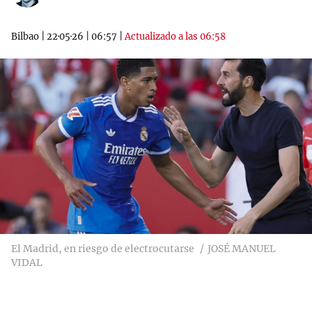
Bilbao
|
22·05·26
|
06:57
|
Actualizado a las 06:58
El Madrid, en riesgo de electrocutarse
JOSÉ MANUEL
VIDAL