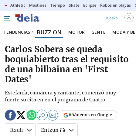
Athletic
Mastines
Tiempo
Skate
Eclipse
Robos en playas
Kiosko
BUZZ ON
TENDENCIAS
MOTOR
GENTE
MODA Y BE
Carlos Sobera se queda
boquiabierto tras el requisito
de una bilbaina en 'First
Dates'
Estefanía, camarera y cantante, comenzó muy
fuerte su cita en en el programa de Cuatro
Añádenos en Google
Itzuli
Entzun