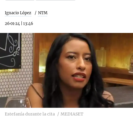
Ignacio López
NTM
26·01·24
|
13:46
Estefanía durante la cita
MEDIASET