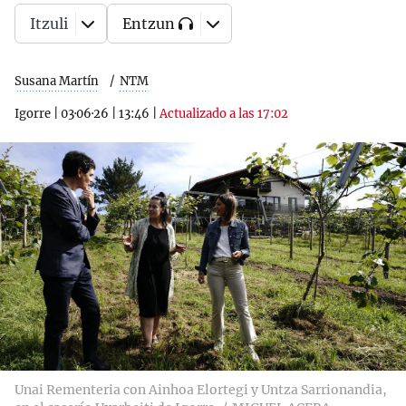
Itzuli
Entzun
Susana Martín
NTM
Igorre
|
03·06·26
|
13:46
|
Actualizado a las 17:02
Unai Rementeria con Ainhoa Elortegi y Untza Sarrionandia,