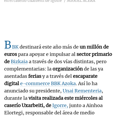
en el caserío Uxarbeiti de Igorre
MIGUEL ACERA
B
BK
destinará este año más de
un millón de
euros
para apoyar e impulsar al
sector primario
de
Bizkaia
a través de dos vías distintas, pero
complementarias: la
organización
de las ya
asentadas
ferias
y a través del
escaparate
digital
e-commerce BBK Azoka
. Así lo ha
anunciado su presidente,
Unai Rementeria
,
durante la
visita realizada este miércoles al
caserío Uxarbeiti, de
Igorre,
junto a Ainhoa
Elortegi, responsable del área de medio