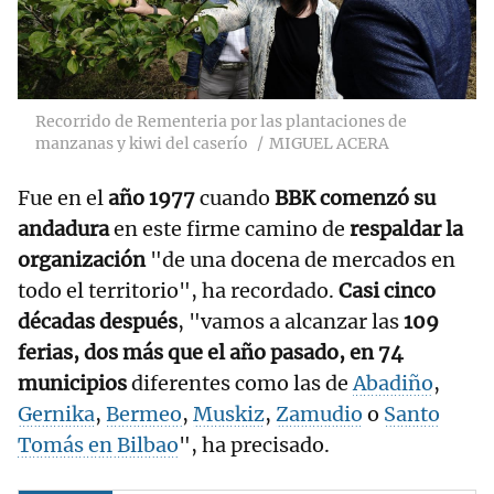
Recorrido de Rementeria por las plantaciones de
manzanas y kiwi del caserío
MIGUEL ACERA
Fue en el
año 1977
cuando
BBK comenzó su
andadura
en este firme camino de
respaldar la
organización
"de una docena de mercados en
todo el territorio", ha recordado.
Casi cinco
décadas después
, "vamos a alcanzar las
109
ferias, dos más que el año pasado, en 74
municipios
diferentes como las de
Abadiño
,
Gernika
,
Bermeo
,
Muskiz
,
Zamudio
o
Santo
Tomás en Bilbao
", ha precisado.