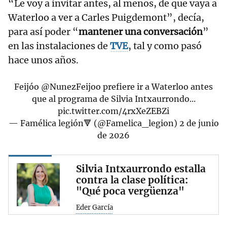
“Le voy a invitar antes, al menos, de que vaya a
Waterloo a ver a Carles Puigdemont”, decía,
para así poder “
mantener una conversación
”
en las instalaciones de
TVE
, tal y como pasó
hace unos años.
Feijóo
@NunezFeijoo
prefiere ir a Waterloo antes
que al programa de Silvia Intxaurrondo...
pic.twitter.com/4rxXeZEBZi
— Famélica legión🔻 (@Famelica_legion)
2 de junio
de 2026
Silvia Intxaurrondo estalla
contra la clase política:
"Qué poca vergüenza"
Eder García