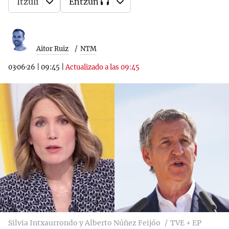
Itzuli
Entzun
Aitor Ruiz
NTM
03·06·26
|
09:45
|
Actualizado a las 09:45
Silvia Intxaurrondo y Alberto Núñez Feijóo
TVE + EP