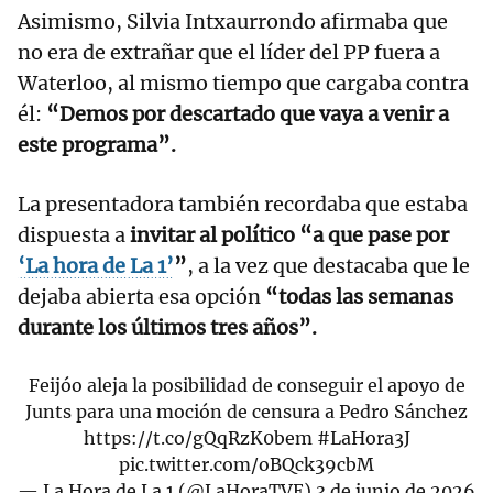
Asimismo, Silvia Intxaurrondo afirmaba que
no era de extrañar que el líder del PP fuera a
Waterloo, al mismo tiempo que cargaba contra
él:
“Demos por descartado que vaya a venir a
este programa”.
La presentadora también recordaba que estaba
dispuesta a
invitar al político “a que pase por
‘La hora de La 1’
”
, a la vez que destacaba que le
dejaba abierta esa opción
“todas las semanas
durante los últimos tres años”.
Feijóo aleja la posibilidad de conseguir el apoyo de
Junts para una moción de censura a Pedro Sánchez
https://t.co/gQqRzK0bem
#LaHora3J
pic.twitter.com/oBQck39cbM
— La Hora de La 1 (@LaHoraTVE)
3 de junio de 2026