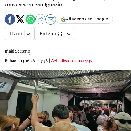
convoyes en San Ignazio
Añádenos en Google
Itzuli
Entzun
Iñaki Serrano
Bilbao
|
03·06·26
|
13:36
|
Actualizado a las 14:37