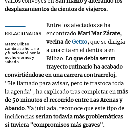
varios convoyes en
San Inazio y alterando los
desplazamientos de cientos de viajeros.
Entre los afectados se ha
encontrado
Mari Mar Zárate,
RELACIONADAS
vecina de
Getxo
,
que se dirigía
Metro Bilbao
cambia su horario
a una cita en el dentista en
y funcionará por la
noche viernes y
Bilbao.
Lo que debía ser un
sábado
trayecto rutinario ha acabado
convirtiéndose en una carrera contrarreloj.
"He llamado para avisar, pero te trastoca toda
la agenda", ha explicado tras completar en
más
de 50 minutos el recorrido entre Las Arenas y
Abando
. Ya jubilada, reconoce que este tipo de
incidencias
serían todavía más problemáticas
si tuviera "compromisos más graves".