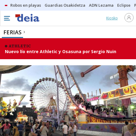
Robos en playas
Guardias Osakidetza
ADN Lezama
Eclipse
Kiosko
FERIAS
ATHLETIC
Nuevo lío entre Athletic y Osasuna por Sergio Nuin