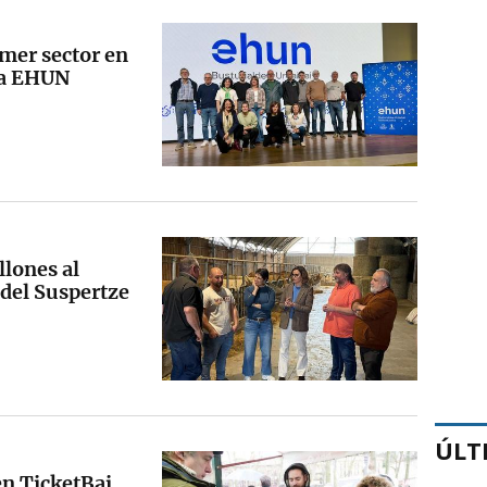
imer sector en
ma EHUN
llones al
 del Suspertze
ÚLT
en TicketBai