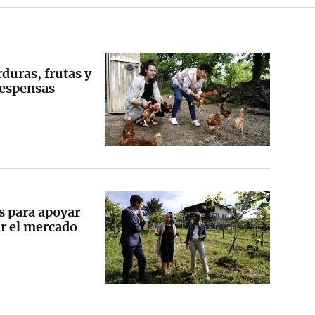
rduras, frutas y
despensas
s para apoyar
ar el mercado