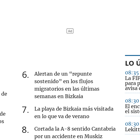
LO 
6
08:35
Alertan de un “repunte
La FIF
sostenido” en los flujos
para p
avisa
migratorios en las últimas
 de
semanas en Bizkaia
08:30
El enc
7
La playa de Bizkaia más visitada
el sis
 de
en lo que va de verano
os
08:30
8
Cortada la A-8 sentido Cantabria
Lekitt
por un accidente en Muskiz