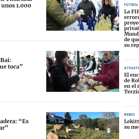
 unos 1.000
FÚTBOL
La FI
errore
proye
privat
Mundi
de qu
su re
Bai:
que toca”
ATHLET
El enc
de Ro
en el 
Terzi
REMO
nadera: “Es
Lekit
su me
tar”