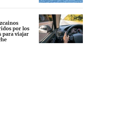
izcainos
idos por los
 para viajar
che