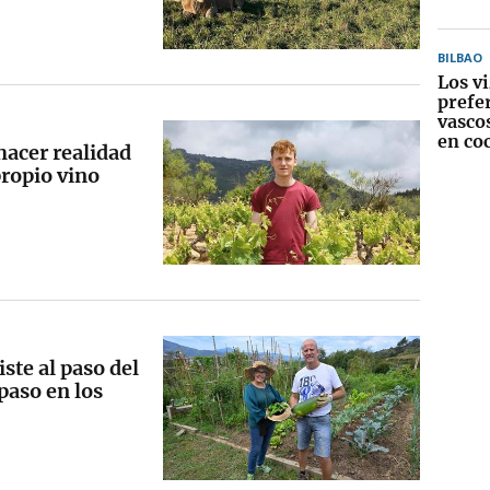
BILBAO
Los v
prefer
vascos
en co
hacer realidad
propio vino
ste al paso del
 paso en los