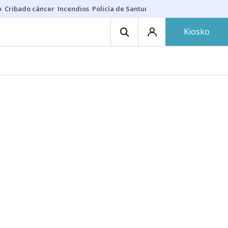
o
Cribado cáncer
Incendios
Policía de Santurtzi
Aeropuerto de Bilba
Kiosko