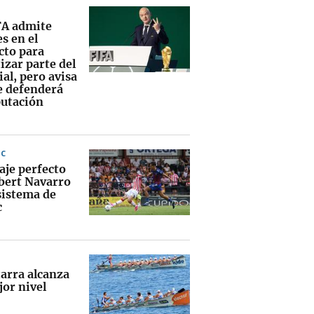
FA admite
s en el
cto para
izar parte del
al, pero avisa
e defenderá
putación
IC
aje perfecto
bert Navarro
sistema de
c
tarra alcanza
jor nivel