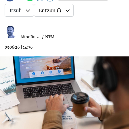
Itzuli
Entzun
Aitor Ruiz
NTM
03·06·26
|
14:30