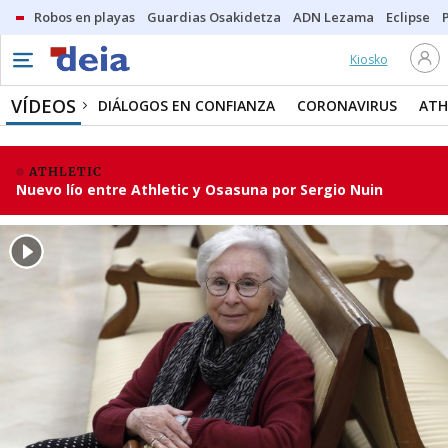
Robos en playas
Guardias Osakidetza
ADN Lezama
Eclipse
Kiosko
VÍDEOS
DIÁLOGOS EN CONFIANZA
CORONAVIRUS
ATH
ATHLETIC
Nuevo lío entre Athletic y Osasuna por Sergio Nuin