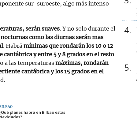
3
omponente sur-suroeste, algo más intenso
4
eraturas, serán suaves
. Y no solo durante el
s nocturnas como las diurnas serán mas
al
. Habrá
mínimas que rondarán los 10 o 12
e cantábrica y entre 5 y 8 grados en el resto
to a las temperaturas
máximas, rondarán
5
ertiente cantábrica y los 15 grados en el
d.
BILBAO
¿Qué planes habrá en Bilbao estas
Navidades?