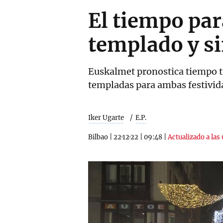
El tiempo pa
templado y si
Euskalmet pronostica tiempo tr
templadas para ambas festivid
Iker Ugarte
E.P.
Bilbao
|
22·12·22
|
09:48
|
Actualizado a las