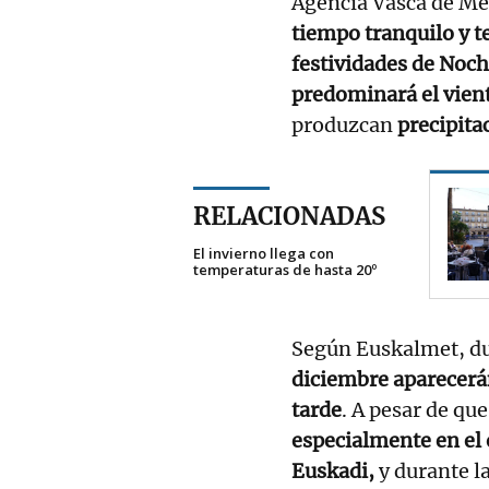
Agencia Vasca de Me
tiempo tranquilo y 
festividades de Noc
predominará el vient
produzcan
precipita
RELACIONADAS
El invierno llega con
temperaturas de hasta 20º
Según Euskalmet, du
diciembre aparecerán
tarde
. A pesar de qu
especialmente en el 
Euskadi,
y durante la