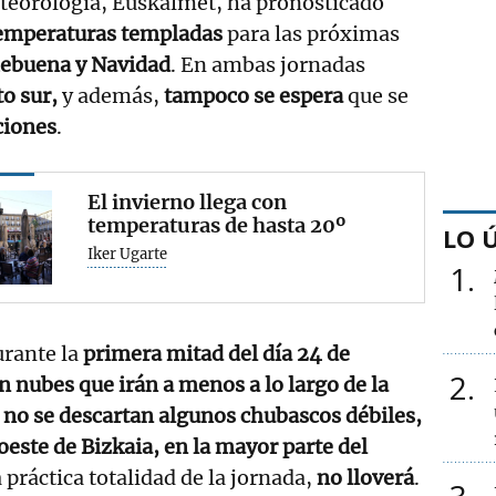
teorología, Euskalmet, ha pronosticado
temperaturas templadas
para las próximas
hebuena y Navidad
. En ambas jornadas
o sur,
y además,
tampoco se espera
que se
ciones
.
El invierno llega con
temperaturas de hasta 20º
LO 
Iker Ugarte
1
rante la
primera mitad del día 24 de
2
 nubes que irán a menos a lo largo de la
e
no se descartan algunos chubascos débiles,
oeste de Bizkaia, en la mayor parte del
 práctica totalidad de la jornada,
no lloverá
.