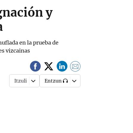
gnación y
a
muflada en la prueba de
es vizcainas
Itzuli
Entzun