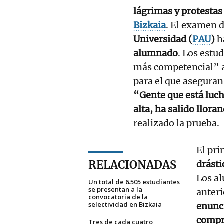
lágrimas y protestas 
Bizkaia
. El examen 
Universidad (
PAU
)
h
alumnado
. Los estu
más competencial” a
para el que aseguran
“Gente que está luch
alta, ha salido llora
realizado la prueba.
El pri
RELACIONADAS
drásti
Los al
Un total de 6.505 estudiantes
se presentan a la
anteri
convocatoria de la
selectividad en Bizkaia
enunc
compr
Tres de cada cuatro