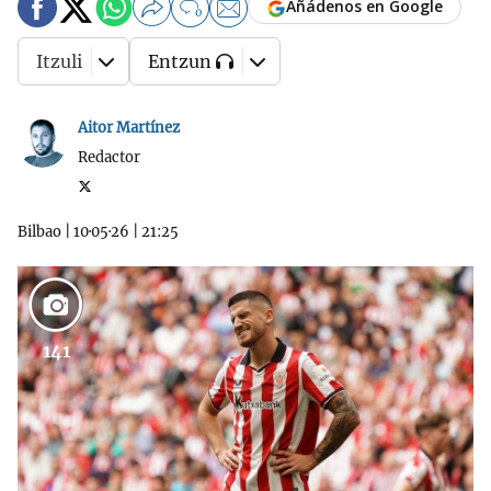
Añádenos en Google
0
Itzuli
Entzun
Aitor Martínez
Redactor
Bilbao
|
10·05·26
|
21:25
141