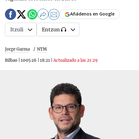
Añádenos en Google
Itzuli
Entzun
Jorge Garma
NTM
Bilbao
|
10·05·26
|
18:21
|
Actualizado a las 21:29