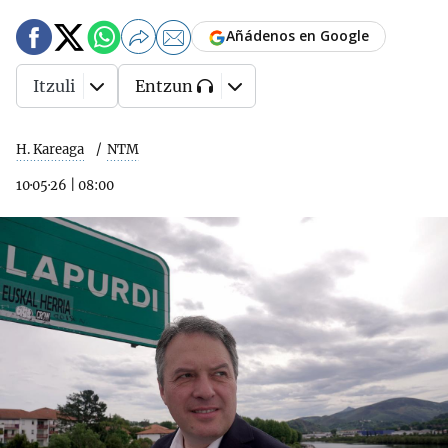
Añádenos en Google
Itzuli
Entzun
H. Kareaga
NTM
10·05·26
|
08:00