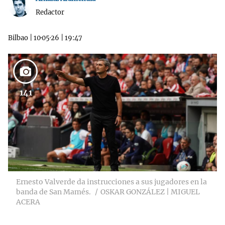
Redactor
Bilbao
|
10·05·26
|
19:47
141
Ernesto Valverde da instrucciones a sus jugadores en la
banda de San Mamés.
OSKAR GONZÁLEZ | MIGUEL
ACERA