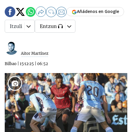
Añádenos en Google
0
Itzuli
Entzun
Aitor Martínez
Bilbao
|
15·12·25
|
06:52
29