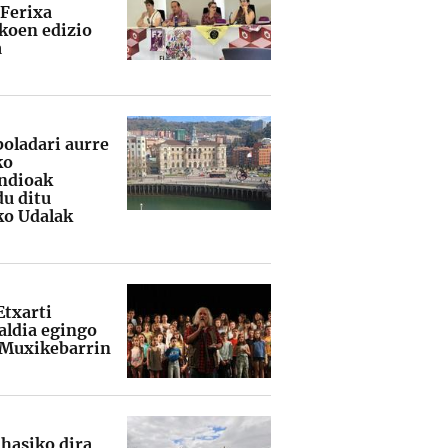
 Ferixa
koen edizio
a
boladari aurre
ko
ndioak
du ditu
ko Udalak
Etxarti
ldia egingo
 Muxikebarrin
 hasiko dira