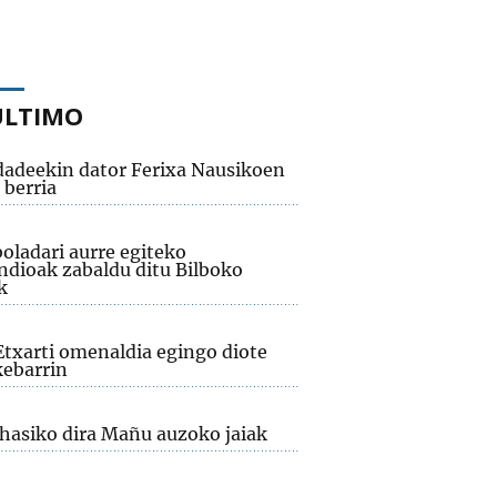
ÚLTIMO
adeekin dator Ferixa Nausikoen
 berria
oladari aurre egiteko
dioak zabaldu ditu Bilboko
k
Etxarti omenaldia egingo diote
ebarrin
 hasiko dira Mañu auzoko jaiak