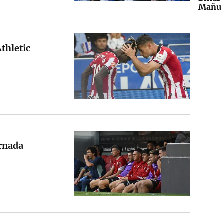
Mañu 
thletic
ornada