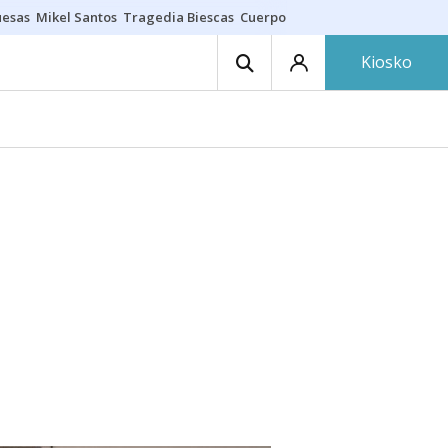
uesas
Mikel Santos
Tragedia Biescas
Cuerpo ría
Inmigración Bizkaia
Kiosko