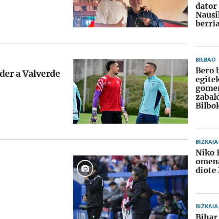
dator
Nausi
berri
BILBAO
Bero 
der a Valverde
egite
gome
zabal
Bilbo
BIZKAIA
Niko 
omena
diote
BIZKAIA
Bihar