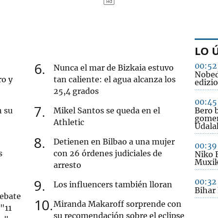
LO 
6
00:52
Nunca el mar de Bizkaia estuvo
Nobed
ro y
tan caliente: el agua alcanza los
edizio
25,4 grados
00:45
7
n su
Mikel Santos se queda en el
Bero b
gomen
Athletic
Udala
8
Detienen en Bilbao a una mujer
00:39
s
con 26 órdenes judiciales de
Niko 
Muxik
arresto
9
00:32
Los influencers también lloran
Bihar
debate
10
Miranda Makaroff sorprende con
 "11
su recomendación sobre el eclipse