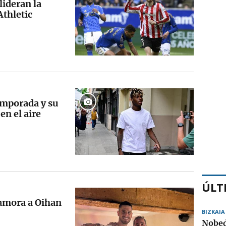
lideran la
Athletic
temporada y su
en el aire
ÚLT
namora a Oihan
BIZKAIA
Nobed