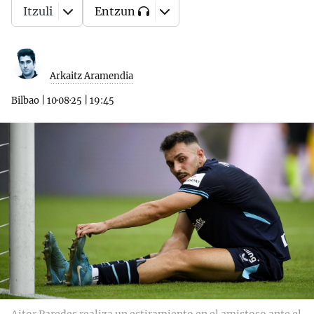
Itzuli
Entzun
Arkaitz Aramendia
Bilbao
|
10·08·25
|
19:45