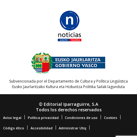
Subvencionada por el Departamento de Cultura y Política Lingüística
Eusko Jaurlaritzako Kultura eta Hizkuntza Politika Sailak lagunduta
© Editorial Iparraguirre, S.A
Todos los derechos reservados
Aviso legal
Política privacidad
Condiciones de uso
Cookies
Código ético
Accesibilidad
Administrar Utiq