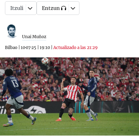
Itzuli
Entzun
Unai Muñoz
Bilbao
|
10·07·25
|
19:10
|
Actualizado a las 21:29