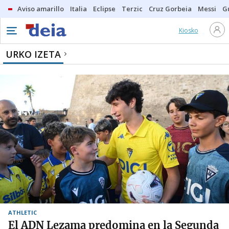
Aviso amarillo
Italia
Eclipse
Terzic
Cruz Gorbeia
Messi
G
Kiosko
URKO IZETA
ATHLETIC
El ADN Lezama predomina en la Segunda