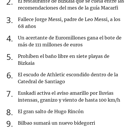
2
El restaurante de Bizkaia que se cuela entre las
recomendaciones del mes de la guía Macarfi
3
Fallece Jorge Messi, padre de Leo Messi, a los
68 años
4
Un acertante de Euromillones gana el bote de
más de 111 millones de euros
5
Prohíben el baño libre en siete playas de
Bizkaia
6
El escudo de Athletic escondido dentro de la
Catedral de Santiago
7
Euskadi activa el aviso amarillo por lluvias
intensas, granizo y viento de hasta 100 km/h
8
El gran salto de Hugo Rincón
9
Bilbao sumará un nuevo bidegorri