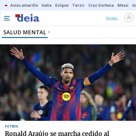
Aviso amarillo
Italia
Eclipse
Terzic
Cruz Gorbeia
Messi
G
Kiosko
SALUD MENTAL
FÚTBOL
Ronald Araújo se marcha cedido al