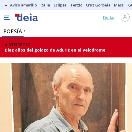
Aviso amarillo
Italia
Eclipse
Terzic
Cruz Gorbeia
Messi
G
Kiosko
POESÍA
ATHLETIC
Diez años del golazo de Aduriz en el Velodrome