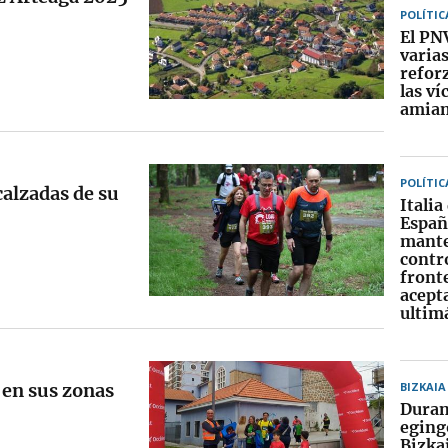
POLÍTIC
El PN
varia
reforz
las ví
amia
POLÍTIC
calzadas de su
Italia
Españ
mante
contr
front
acept
ultim
 en sus zonas
BIZKAIA
Duran
eging
Bizka