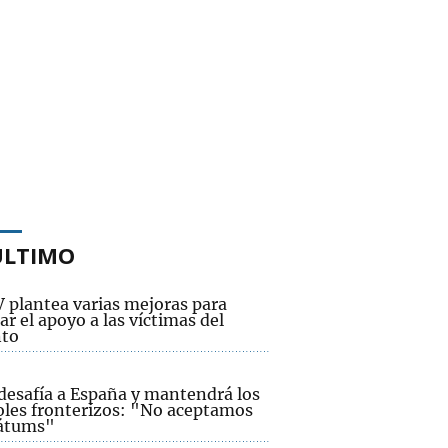
ÚLTIMO
V plantea varias mejoras para
ar el apoyo a las víctimas del
to
 desafía a España y mantendrá los
oles fronterizos: "No aceptamos
átums"