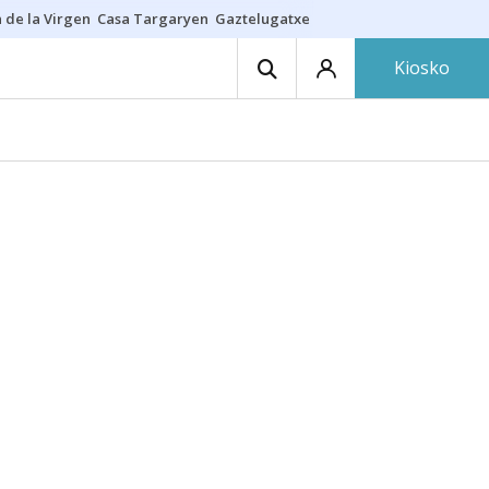
 de la Virgen
Casa Targaryen
Gaztelugatxe
Athletic
Aste Nagusia
C
Kiosko