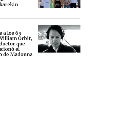
karekin
e a los 69
William Orbit,
oductor que
ucionó el
o de Madonna