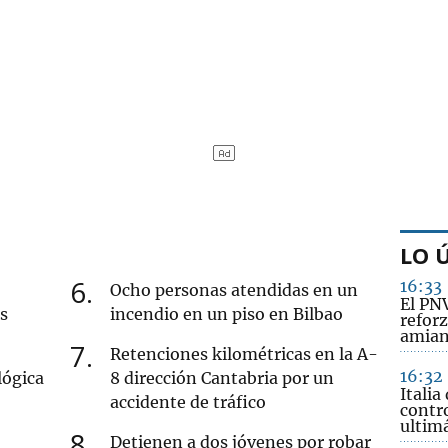
LO 
6
16:33
Ocho personas atendidas en un
El PN
s
incendio en un piso en Bilbao
reforz
amian
7
Retenciones kilométricas en la A-
16:32
lógica
8 dirección Cantabria por un
Italia
accidente de tráfico
contr
ultim
8
Detienen a dos jóvenes por robar