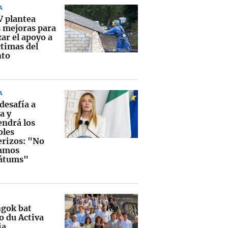
A
V plantea
s mejoras para
ar el apoyo a
ctimas del
nto
A
 desafía a
a y
ndrá los
oles
erizos: "No
amos
átums"
gok bat
o du Activa
ia