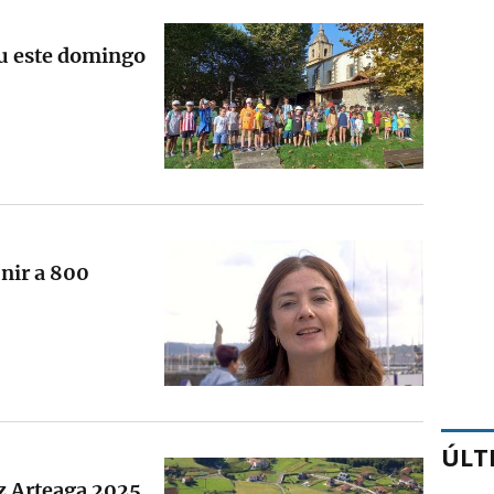
tu este domingo
nir a 800
ÚLT
z Arteaga 2025