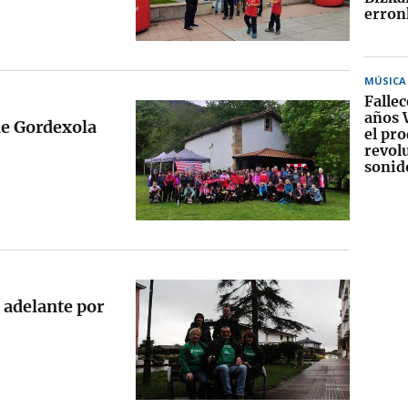
erron
MÚSICA
Fallec
años 
de Gordexola
el pr
revol
sonid
 adelante por