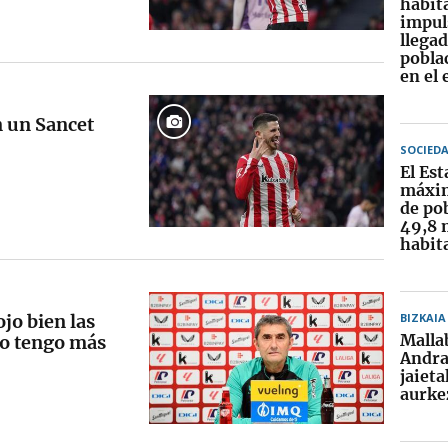
habit
impul
llegad
pobla
en el 
n un Sancet
SOCIED
El Est
máxim
de po
49,8 
habit
jo bien las
BIZKAIA
Malla
no tengo más
Andra
jaiet
aurke