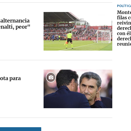
POLÍTIC
Monte
filas 
 alternancia
reivin
nalti, peor"
derec
con él
derech
reuni
ota para