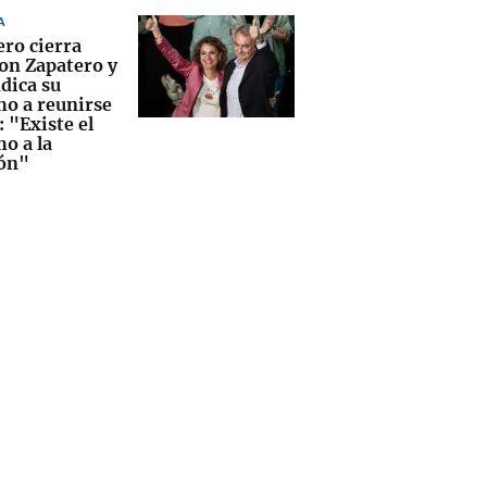
A
ro cierra
con Zapatero y
dica su
ho a reunirse
: "Existe el
o a la
ón"