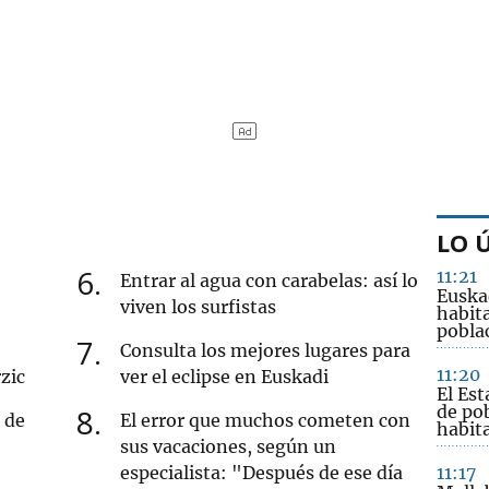
LO 
6
11:21
Entrar al agua con carabelas: así lo
Euskad
viven los surfistas
habita
poblac
7
Consulta los mejores lugares para
11:20
zic
ver el eclipse en Euskadi
El Es
de po
8
 de
El error que muchos cometen con
habit
sus vacaciones, según un
especialista: "Después de ese día
11:17