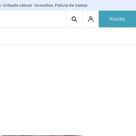
o
Cribado cáncer
Incendios
Policía de Santurtzi
Aeropuerto de Bilba
Kiosko