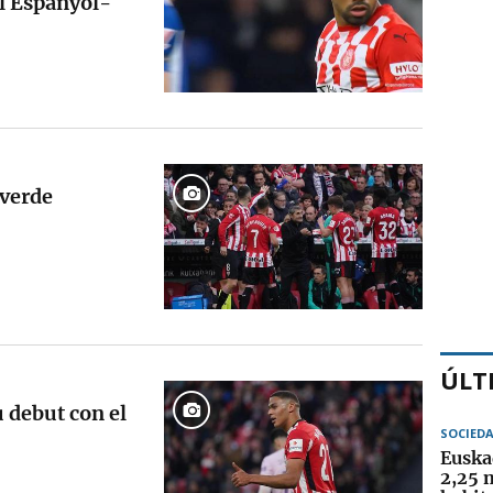
el Espanyol-
lverde
ÚLT
u debut con el
SOCIED
Euska
2,25 