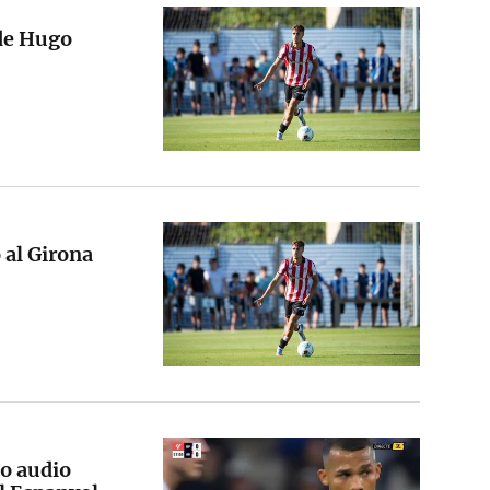
 de Hugo
 al Girona
co audio