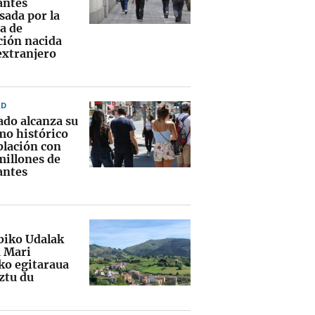
antes
sada por la
a de
ción nacida
extranjero
AD
ado alcanza su
o histórico
blación con
millones de
antes
biko Udalak
 Mari
ako egitaraua
ztu du