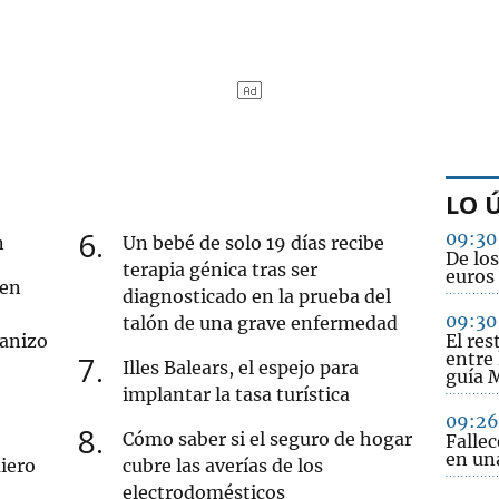
LO 
6
09:30
n
Un bebé de solo 19 días recibe
De los
terapia génica tras ser
euros
 en
diagnosticado en la prueba del
09:30
talón de una grave enfermedad
ranizo
El res
entre
7
Illes Balears, el espejo para
guía 
implantar la tasa turística
09:26
8
Cómo saber si el seguro de hogar
Falle
en una
iero
cubre las averías de los
electrodomésticos