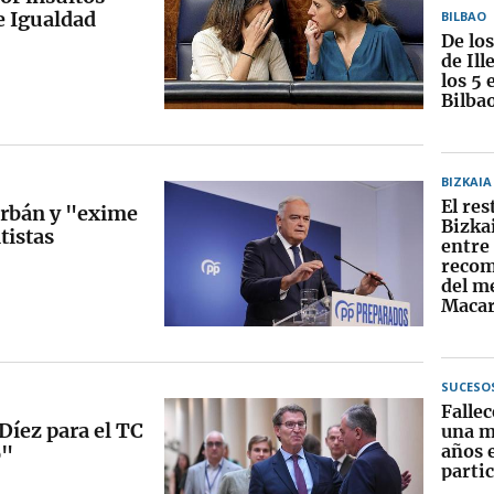
e Igualdad
BILBAO
De lo
de Ill
los 5 
Bilba
BIZKAIA
El re
Orbán y "exime
Bizkai
tistas
entre 
recom
del me
Macar
SUCESO
Falle
Díez para el TC
una m
años 
o"
partic