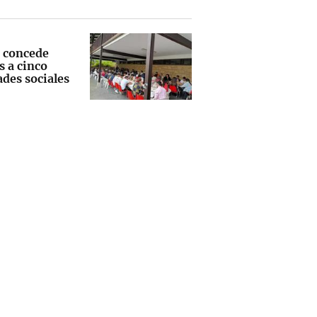
 concede
s a cinco
ades sociales