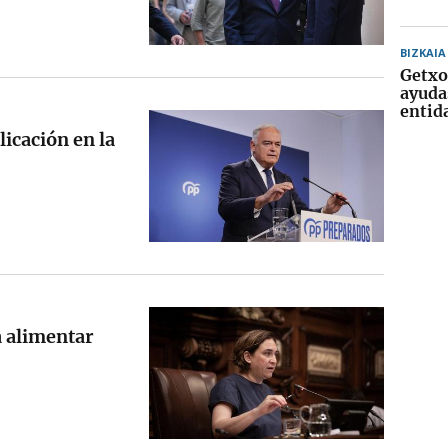
BIZKAIA
Getxo
ayuda
entid
icación en la
a alimentar