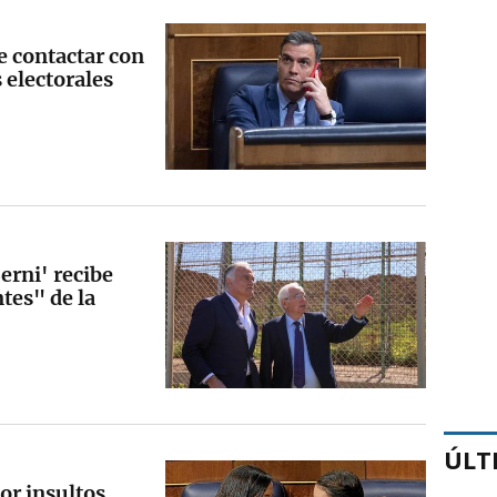
 contactar con
 electorales
erni' recibe
tes" de la
ÚLT
or insultos