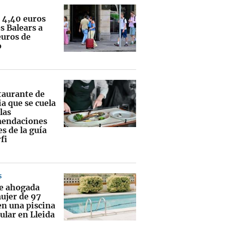
s 4,40 euros
es Balears a
euros de
o
staurante de
a que se cuela
las
endaciones
s de la guía
fi
S
ce ahogada
ujer de 97
en una piscina
ular en Lleida