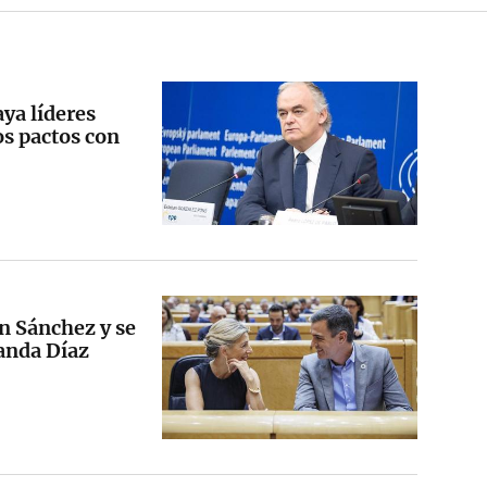
aya líderes
os pactos con
on Sánchez y se
landa Díaz