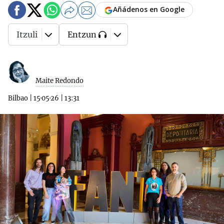
Añádenos en Google
Itzuli
Entzun
Maite Redondo
Bilbao
|
15·05·26
|
13:31