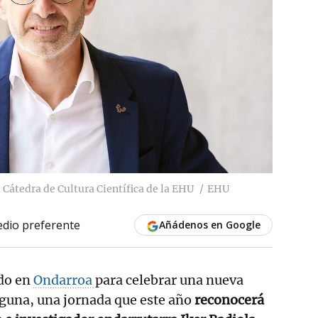
a Cátedra de Cultura Científica de la EHU
EHU
dio preferente
Añádenos en Google
ado en
Ondarroa
para celebrar una nueva
Eguna, una jornada que este año
reconocerá