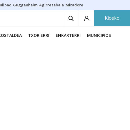
Bilbao
Guggenheim
Agirrezabala
Miradores en Bilbao
Arrese
Sequí
Kiosko
KOSTALDEA
TXORIERRI
ENKARTERRI
MUNICIPIOS