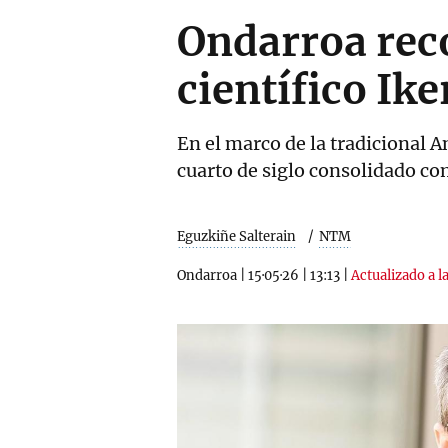
Ondarroa reco
científico Ike
En el marco de la tradicional 
cuarto de siglo consolidado c
Eguzkiñe Salterain
NTM
Ondarroa
|
15·05·26
|
13:13
|
Actualizado a l