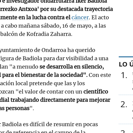
co e investigador ondarrutarra Iker Badiola
arrezko Antxoa' por su destacada trayectoria
lmente en la lucha contra el
cáncer
. El acto
á a cabo mañana sábado, 16 de mayo, a las
 balcón de Kofradia Zaharra.
Ayuntamiento de Ondarroa ha querido
figura de Badiola para dar visibilidad a una
LO 
alan "a menudo
se desarrolla en silencio,
1
l para el bienestar de la sociedad".
Con este
ación local pretende que las y los
ozcan "el valor de contar con un
científico
dial trabajando directamente para mejorar
2
 las personas
".
 Badiola es difícil de resumir en pocas
or de referencia en el campo de la