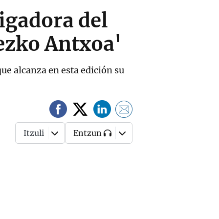
igadora del
rezko Antxoa'
ue alcanza en esta edición su
Itzuli
Entzun