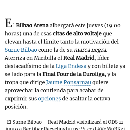
E
l
Bilbao Arena
albergará este jueves (19.00
horas) una de esas
citas de alto voltaje
que
elevan hasta el límite tanto la motivación del
Surne Bilbao
como la de su
marea negra
.
Aterriza en Miribilla el
Real Madrid
, líder
destacadísimo de la
Liga Endesa
y con billete ya
sellado para la
Final Four de la Euroliga
, y la
tropa que dirige
Jaume Ponsarnau
quiere
aprovechar la contienda para acabar de
exprimir sus
opciones
de asaltar la octava
posición.
El Surne Bilbao – Real Madrid visibilizará el ODS 11
junto a Beotibar Recycling
https://t.co/LkVoMuBKzi