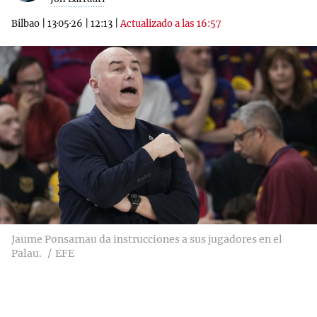
Bilbao
|
13·05·26
|
12:13
|
Actualizado a las 16:57
Jaume Ponsarnau da instrucciones a sus jugadores en el
Palau.
EFE