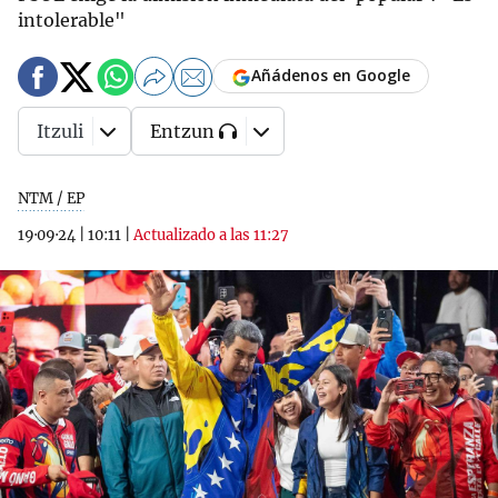
intolerable"
Añádenos en Google
Itzuli
Entzun
NTM / EP
19·09·24
|
10:11
|
Actualizado a las 11:27