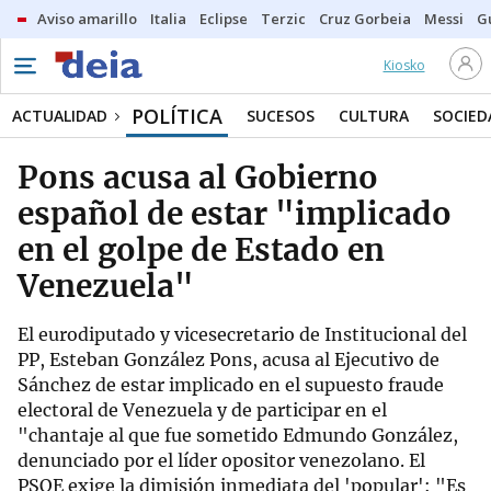
Aviso amarillo
Italia
Eclipse
Terzic
Cruz Gorbeia
Messi
G
Kiosko
POLÍTICA
ACTUALIDAD
SUCESOS
CULTURA
SOCIED
Pons acusa al Gobierno
español de estar "implicado
en el golpe de Estado en
Venezuela"
El eurodiputado y vicesecretario de Institucional del
PP, Esteban González Pons, acusa al Ejecutivo de
Sánchez de estar implicado en el supuesto fraude
electoral de Venezuela y de participar en el
"chantaje al que fue sometido Edmundo González,
denunciado por el líder opositor venezolano. El
PSOE exige la dimisión inmediata del 'popular': "Es