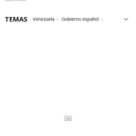
TEMAS
Venezuela
Gobierno español
Eurodiputado
Esteban González Pons
Nicolás Maduro