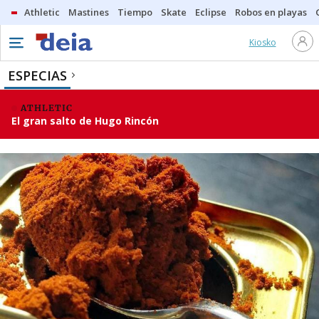
Athletic
Mastines
Tiempo
Skate
Eclipse
Robos en playas
Kiosko
ESPECIAS
ATHLETIC
El gran salto de Hugo Rincón