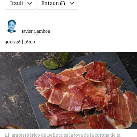
Itzuli
Entzun
Javier Gamboa
30·05·26
|
16:00
El Jamón Ibérico de Bellota es la joya de la corona de la