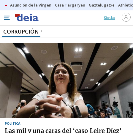
Asunción de la Virgen
Casa Targaryen
Gaztelugatxe
Athletic
Kiosko
CORRUPCIÓN
POLÍTICA
Las mil y una caras del ‘caso Leire Díez’