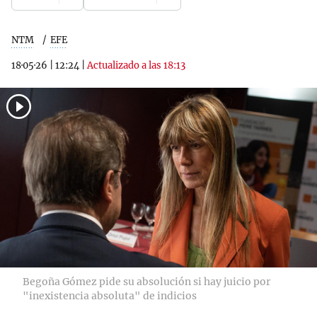
NTM
EFE
18·05·26
|
12:24
|
Actualizado a las 18:13
Begoña Gómez pide su absolución si hay juicio por
"inexistencia absoluta" de indicios