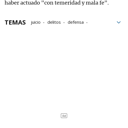
haber actuado "con temeridad y mala fe".
TEMAS
juicio
delitos
defensa
Apropiación Indebida
negocios
corrupción
tráfico