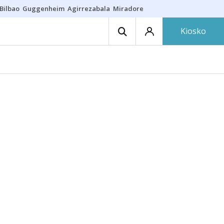
Bilbao
Guggenheim
Agirrezabala
Miradores en Bilbao
Arrese
Sequí
Kiosko