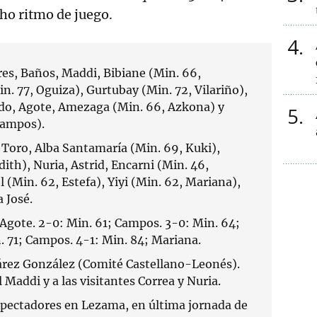
o ritmo de juego.
4
es, Baños, Maddi, Bibiane (Min. 66,
n. 77, Oguiza), Gurtubay (Min. 72, Vilariño),
do, Agote, Amezaga (Min. 66, Azkona) y
5
Campos).
 Toro, Alba Santamaría (Min. 69, Kuki),
dith), Nuria, Astrid, Encarni (Min. 46,
l (Min. 62, Estefa), Yiyi (Min. 62, Mariana),
 José.
 Agote. 2-0: Min. 61; Campos. 3-0: Min. 64;
 71; Campos. 4-1: Min. 84; Mariana.
árez González (Comité Castellano-Leonés).
 Maddi y a las visitantes Correa y Nuria.
pectadores en Lezama, en última jornada de