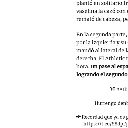
plantó en solitario 
vaselina la cazó con
remató de cabeza, p
En la segunda parte,
por la izquierda y s
mandó al lateral de l
derecha. El Athletic
hora,
un pase al esp
logrando el segundo
👋
#Ath
Hurrengo denbo
📢 Recordad que ya os 
https://t.co/S8dpF