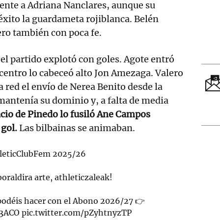
frente a Adriana Nanclares, aunque su
 éxito la guardameta rojiblanca. Belén
ero también con poca fe.
 el partido explotó con goles. Agote entró
u centro lo cabeceó alto Jon Amezaga. Valero
a red el envío de Nerea Benito desde la
 mantenía su dominio y, a falta de media
acio de Pinedo lo fusiló Ane Campos
 gol.
Las bilbainas se animaban.
leticClubFem
2025/26
raldira arte, athleticzaleak!
podéis hacer con el Abono 2026/27 👉
j3ACO
pic.twitter.com/pZyhtnyzTP