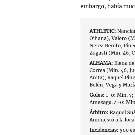
embargo, había much
ATHLETIC:
Nanclar
Oihana), Valero (Mi
Nerea Benito, Pine
Zugasti (Min. 46, 
ALHAMA:
Elena de
Correa (Min. 46, Ju
Anita), Raquel Pine
Belén, Vega y María
Goles:
1-0: Min. 7;
Amezaga. 4-0: Min.
Árbitro:
Raquel Su
Amonestó a la local
Incidencias:
500 es