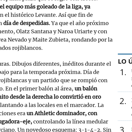
l equipo más goleado de la liga, ya
n el histórico Levante. Así que fin de
én
día de despedidas.
Ya que el año próximo
ento, Olatz Santana y Naroa Uriarte y con
rea Nevado y Maite Zubieta, rondando por la
ados rojiblancos.
LO 
ras. Dibujos diferentes, inéditos durante el
1
abajo para la temporada próxima. Día de
 rojiblancas y un partido que se rompió con
o. En el primer balón al área,
un balón
to desde la derecha lo convirtió en oro
2
lantando a las locales en el marcador. La
ciones era
un Athletic dominador, con
ugadora-eje,
controlando la línea medular
3
rciano. Un novedoso esquema: 3-1-4-2. Sin