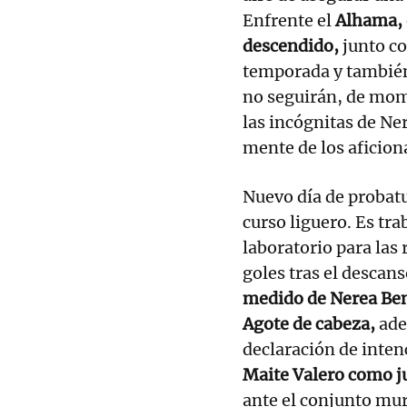
Enfrente el
Alhama, e
descendido,
junto co
temporada y tambi
no seguirán, de mom
las incógnitas de Ne
mente de los aficion
Nuevo día de probatu
curso liguero. Es tr
laboratorio para las
goles tras el descans
medido de Nerea Beni
Agote de cabeza,
ade
declaración de inten
Maite Valero como j
ante el conjunto mu