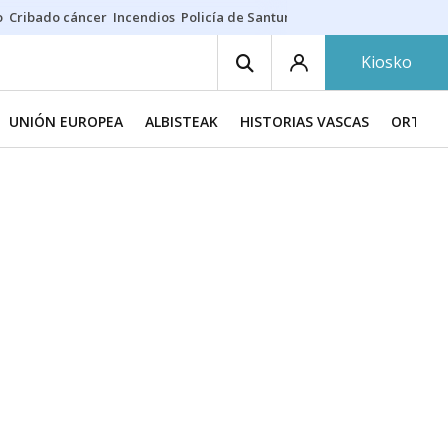
o
Cribado cáncer
Incendios
Policía de Santurtzi
Aeropuerto de Bilba
Kiosko
UNIÓN EUROPEA
ALBISTEAK
HISTORIAS VASCAS
ORTZAD