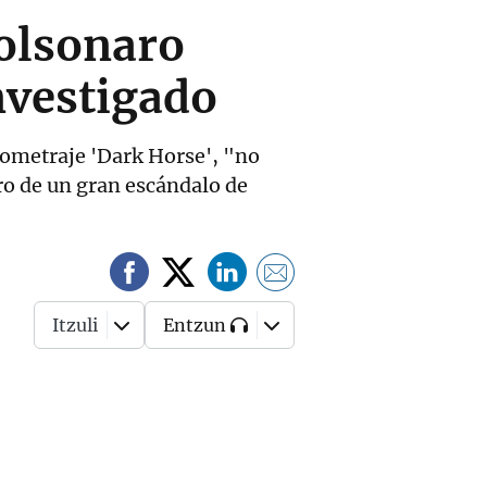
Bolsonaro
nvestigado
gometraje 'Dark Horse', "no
ro de un gran escándalo de
Itzuli
Entzun