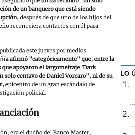
 asegurado qu
e no ha recibido "un solo
ación de un banquero que está siendo
rupción
, después de que uno de los hijos del
eño reconociera contactos con él para
publicada este jueves por medios
ñí
a afirmó "categóricamente" que, entre la
s que apoyaron el largometraje 'Dark
LO 
n solo centavo de Daniel Vorcaro", ni de su
1
r,
epicentro de un gran escándalo de
tigación policial.
nanciación
2
ión, era el dueño del Banco Master,