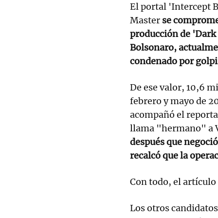
El portal 'Intercept 
Master
se comprometi
producción de 'Dark 
Bolsonaro, actualmen
condenado por golp
De ese valor, 10,6 m
febrero y mayo de 2
acompañó el reportaj
llama "hermano" a 
después que negoció e
recalcó que la opera
Con todo, el artícul
Los otros candidato