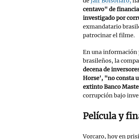
de
Jair Bolsonaro,
ha
centavo" de financi
investigado por cor
exmandatario brasil
patrocinar el filme.
En una información 
brasileños, la compa
decena de inversore
Horse', "no consta u
extinto Banco Maste
corrupción bajo inves
Película y fi
Vorcaro, hoy en pris