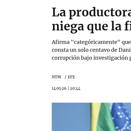
La productora
niega que la 
Afirma "categóricamente" que,
consta un solo centavo de Dani
corrupción bajo investigación p
NTM
EFE
14·05·26
|
20:44