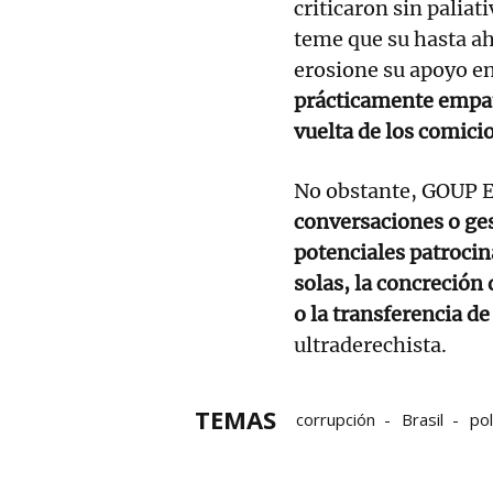
criticaron sin paliat
teme que su hasta a
erosione su apoyo en
prácticamente empat
vuelta de los comicio
No obstante, GOUP E
conversaciones o ge
potenciales patrocin
solas, la concreción 
o la transferencia d
ultraderechista.
TEMAS
corrupción
Brasil
pol
Jair Bolsonaro
Prisión