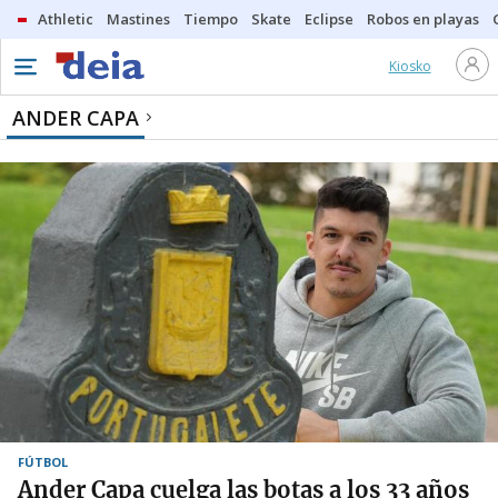
Athletic
Mastines
Tiempo
Skate
Eclipse
Robos en playas
Kiosko
ANDER CAPA
FÚTBOL
Ander Capa cuelga las botas a los 33 años