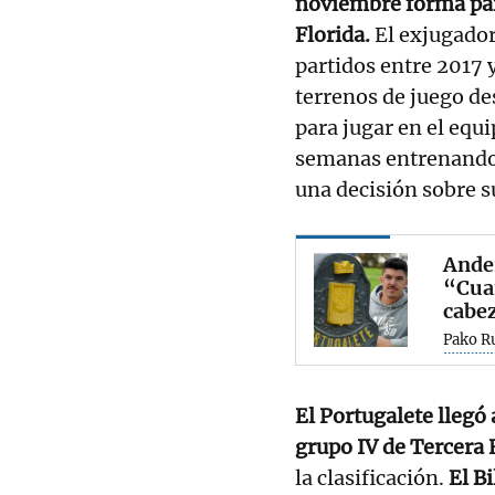
noviembre forma part
Florida.
El exjugador
partidos entre 2017 
terrenos de juego de
para jugar en el equ
semanas entrenando 
una decisión sobre s
Ander
“Cuan
cabez
Pako R
El Portugalete llegó
grupo IV de Tercera
la clasificación.
El B