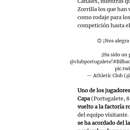
Canales, mientras qu
Zorrilla los que han
como rodaje para los
competición hasta e
😊 ¡Nos alegra
¡Ha sido un 
@clubportugalete
!
#Bilba
pic.tw
— Athletic Club (
Uno de los jugadores
Capa
(Portugalete, 8
vuelto a la factoría 
del equipo visitante.
se ha acordado del l