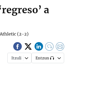
‘regreso’ a
 Athletic (2-2)
0
Itzuli
Entzun