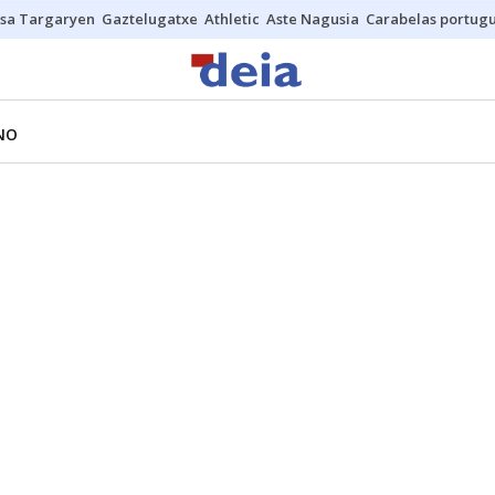
sa Targaryen
Gaztelugatxe
Athletic
Aste Nagusia
Carabelas portug
NO