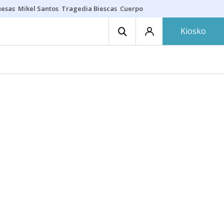
uesas
Mikel Santos
Tragedia Biescas
Cuerpo ría
Inmigración Bizkaia
Kiosko