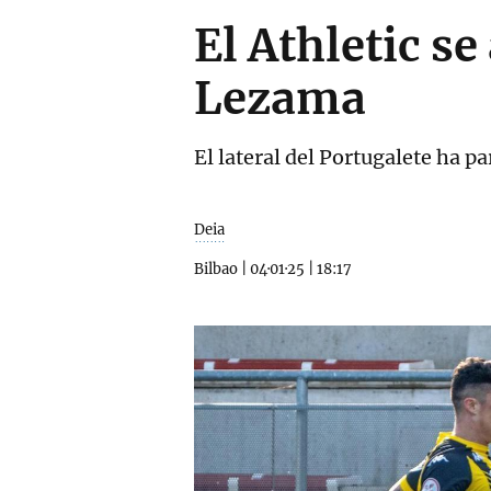
El Athletic se
Lezama
El lateral del Portugalete ha p
Deia
Bilbao
|
04·01·25
|
18:17