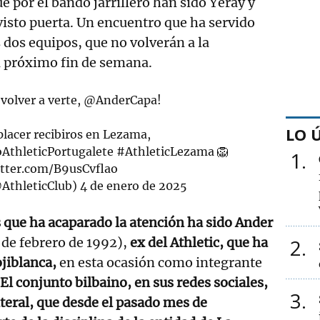
e por el bando jarrillero han sido Yeray y
 visto puerta. Un encuentro que ha servido
 dos equipos, que no volverán a la
l próximo fin de semana.
 volver a verte,
@AnderCapa
!
LO 
placer recibiros en Lezama,
oAthleticPortugalete
#AthleticLezama
🦁
1
itter.com/B9usCvflao
@AthleticClub)
4 de enero de 2025
 que ha acaparado la atención ha sido Ander
 de febrero de 1992),
ex del Athletic, que ha
2
rojiblanca,
en esta ocasión como integrante
El conjunto bilbaino, en sus redes sociales,
3
ateral, que desde el pasado mes de