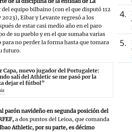
e de la disciplina de la entidad de La
 del equipo bilbaino (con el que disputó 112
4
y 2023), Eibar y Levante regresó a los
spués de estar casi medio año en el paro
ipo de su pueblo y en el que sumaba varias
5
para no perder la forma hasta que tomara
u futuro.
 Capa, nuevo jugador del Portugalete:
do salí del Athletic se me pasó por la
a dejar el fútbol”
uiz
 al parón navideño en segunda posición del
 RFEF,
a dos puntos del Leioa, que comanda
ilbao Athletic, por su parte, es décimo