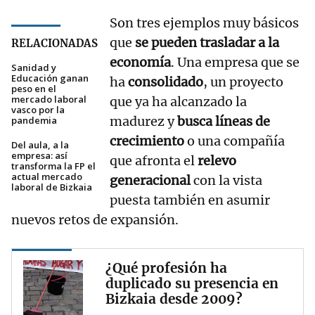
Son tres ejemplos muy básicos
que
se pueden trasladar a la
RELACIONADAS
economía
. Una empresa que se
Sanidad y
Educación ganan
ha
consolidado
, un proyecto
peso en el
mercado laboral
que ya ha alcanzado la
vasco por la
madurez y
busca líneas de
pandemia
crecimiento
o una compañía
Del aula, a la
empresa: así
que afronta el
relevo
transforma la FP el
actual mercado
generacional
con la vista
laboral de Bizkaia
puesta también en asumir
nuevos retos de expansión.
¿Qué profesión ha
duplicado su presencia en
Bizkaia desde 2009?