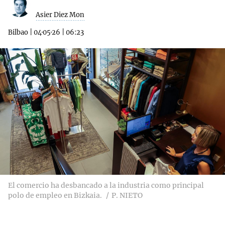
Asier Diez Mon
Bilbao
|
04·05·26
|
06:23
El comercio ha desbancado a la industria como principal
polo de empleo en Bizkaia.
P. NIETO