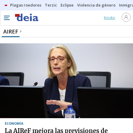
Plagas roedores
Terzic
Eclipse
Violencia de género
Inmigra
Kiosko
AIREF
ECONOMÍA
La AIReF mejora las previsiones de