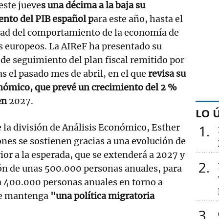
este jueve
s una décima a la baja su
ento del PIB español p
ara este año, hasta el
idad del comportamiento de la economía de
os europeos. La AIReF ha presentado su
e seguimiento del plan fiscal remitido por
as el pasado mes de abril, en el que
revisa su
ómico, que prevé un crecimiento del 2 %
en
2027.
LO 
e la división de Análisis Económico, Esther
1
ones se sostienen gracias a una evolución de
ior a la esperada, que se extenderá a 2027 y
2
ión de unas 500.000 personas anuales, para
 400.000 personas anuales en torno a
se mantenga
"una política migratoria
3