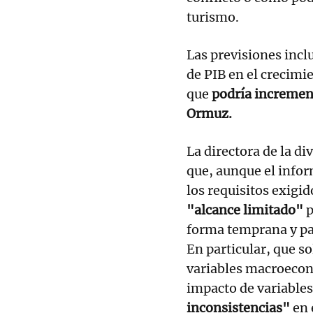
turismo.
Las previsiones incl
de PIB en el crecimie
que
podría increment
Ormuz.
La directora de la d
que, aunque el info
los requisitos exigi
"alcance limitado"
p
forma temprana y par
En particular, que s
variables macroeconó
impacto de variables
inconsistencias"
en 