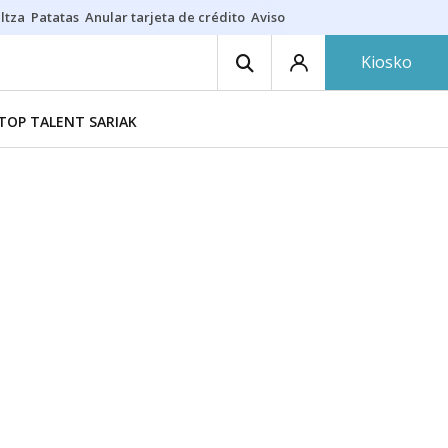
ltza
Patatas
Anular tarjeta de crédito
Aviso amarillo
Voluntariado en
Kiosko
TOP TALENT SARIAK