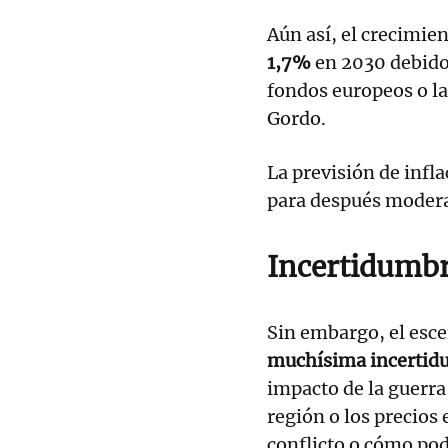
Aún así, el crecimie
1,7%
en 2030 debido 
fondos europeos o la
Gordo.
La previsión de infl
para después modera
Incertidumb
Sin embargo, el esc
muchísima incertid
impacto de la guerra 
región o los precios 
conflicto o cómo pod