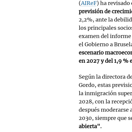
(
AIReF
) ha revisado 
previsión de crecimi
2,2%, ante la debil
los principales soci
examen del informe d
el Gobierno a Brusel
escenario macroecon
en 2027 y del 1,9 % 
Según la directora d
Gordo, estas previsi
la inmigración super
2028, con la recepc
después moderarse a
2030, siempre que 
abierta".