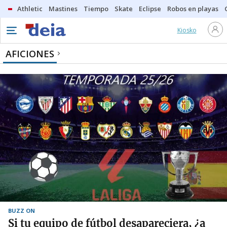
Athletic
Mastines
Tiempo
Skate
Eclipse
Robos en playas
Kiosko
AFICIONES
BUZZ ON
Si tu equipo de fútbol desapareciera, ¿a