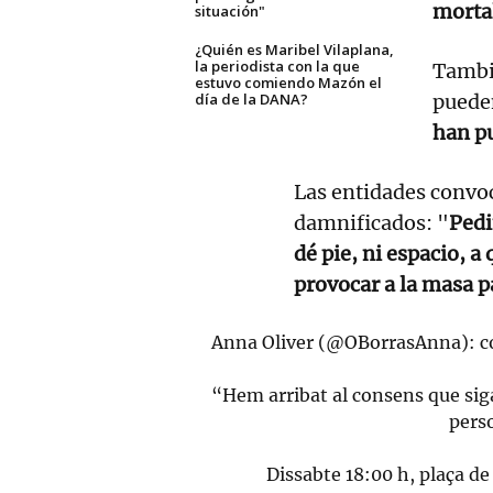
morta
situación"
¿Quién es Maribel Vilaplana,
la periodista con la que
Tambié
estuvo comiendo Mazón el
día de la DANA?
puede
han pu
Las entidades convoc
damnificados: "
Pedi
dé pie, ni espacio, a
provocar a la masa p
Anna Oliver (
@OBorrasAnna
): 
“Hem arribat al consens que siga
pers
Dissabte 18:00 h, plaça d