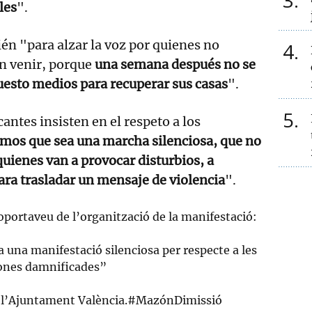
3
les
".
n "para alzar la voz por quienes no
4
n venir, porque
una semana después no se
esto medios para recuperar sus casas
".
5
antes insisten en el respeto a los
mos que sea una marcha silenciosa, que no
 quienes van a provocar disturbios, a
ara trasladar un mensaje de violencia
".
coportaveu de l’organització de la manifestació:
 una manifestació silenciosa per respecte a les
ones damnificades”
e l’Ajuntament València.
#MazónDimissió