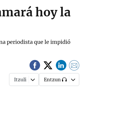
amará hoy la
a periodista que le impidió
Itzuli
Entzun