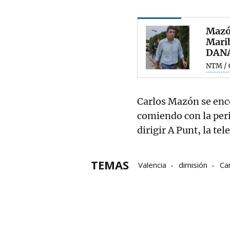
Mazón
Marib
DAN
NTM / C
Carlos Mazón se enc
comiendo con la peri
dirigir A Punt, la te
TEMAS
Valencia
dimisión
Ca