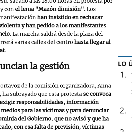
ste sábado a las 18:00 horas en protesta por
y con
el lema "Mazón dimisión".
Los
 manifestación
han insistido en rechazar
violenta y han pedido a los manifestantes
ncio.
La marcha saldrá desde la plaza del
rerá varias calles del centro
hasta llegar al
at
.
LO 
uncian la gestión
1
portavoz de la comisión organizadora, Anna
, ha subrayado que esta protesta
se convoca
exigir responsabilidades, información
2
 medios para las víctimas y para denunciar
ominia del Gobierno
,
que no avisó y que ha
ado, con esa falta de previsión, víctimas