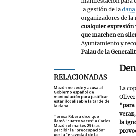
manifestación para e
la gestión de la
dana
organizadores de la
cualquier expresión 
que marchen en sile
Ayuntamiento y recor
Palau de la Generalit
Den
RELACIONADAS
Mazón no cede y acusa al
La co
Gobierno español de
Oliver
manipulación para justificar
estar ilocalizable la tarde de
"para 
la dana
veraz,
Teresa Ribera dice que
llamó "cuatro veces" a Carlos
la ign
Mazón el martes 29 tras
percibir la "preocupación"
provoc
por la "gravedad de la