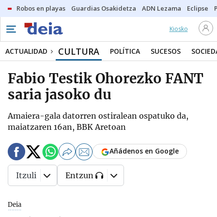
Robos en playas
Guardias Osakidetza
ADN Lezama
Eclipse
Kiosko
CULTURA
ACTUALIDAD
POLÍTICA
SUCESOS
SOCIED
Fabio Testik Ohorezko FANT
saria jasoko du
Amaiera-gala datorren ostiralean ospatuko da,
maiatzaren 16an, BBK Aretoan
Añádenos en Google
Itzuli
Entzun
Deia