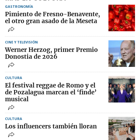
GASTRONOMÍA
Pimiento de Fresno-Benavente,
el otro gran asado de la Meseta
CINE Y TELEVISIÓN
Werner Herzog, primer Premio
Donostia de 2026
CULTURA
El festival reggae de Romo y el
de Pozalagua marcan el ‘finde’
musical
CULTURA
Los influencers también lloran