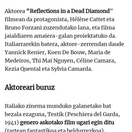
Aktorea
“Reflections in a Dead Diamond
”
filmean da protagonista, Hélène Cattet eta
Bruno Forzani zuzendutako lana, eta filma
jaialdiaren amaiera-galan proiektatuko da.
Italiarrarekin batera, aktore-zerrendan daude
Yannick Renier, Koen De Bouw, Maria de
Medeiros, Thi Mai Nguyen, Céline Camara,
Kezia Quental eta Sylvia Camarda.
Aktoreari buruz
Italiako zinema munduko galanetako bat
bezala ezaguna, Testik (Peschiera del Garda,
1941)
genero askotako film ugari egin ditu
(tartean fantastikoa eta beldurrezkoa),