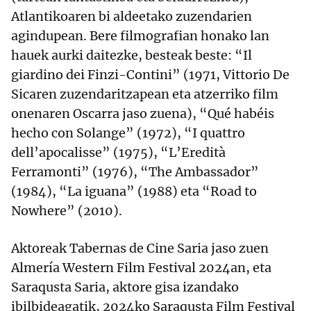
Atlantikoaren bi aldeetako zuzendarien
agindupean. Bere filmografian honako lan
hauek aurki daitezke, besteak beste: “Il
giardino dei Finzi-Contini” (1971, Vittorio De
Sicaren zuzendaritzapean eta atzerriko film
onenaren Oscarra jaso zuena), “Qué habéis
hecho con Solange” (1972), “I quattro
dell’apocalisse” (1975), “L’Eredità
Ferramonti” (1976), “The Ambassador”
(1984), “La iguana” (1988) eta “Road to
Nowhere” (2010).
Aktoreak Tabernas de Cine Saria jaso zuen
Almería Western Film Festival 2024an, eta
Saraqusta Saria, aktore gisa izandako
ibilbideagatik, 2024ko Saraqusta Film Festival