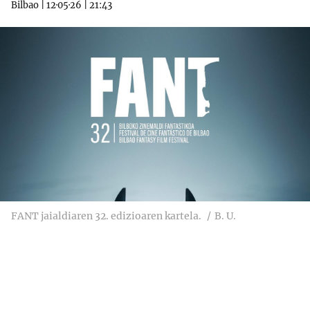
Bilbao
|
12·05·26
|
21:43
FANT jaialdiaren 32. edizioaren kartela.
B. U.