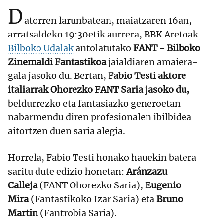
D
atorren larunbatean, maiatzaren 16an,
arratsaldeko 19:30etik aurrera, BBK Aretoak
Bilboko Udalak
antolatutako
FANT - Bilboko
Zinemaldi Fantastikoa
jaialdiaren amaiera-
gala jasoko du. Bertan,
Fabio Testi aktore
italiarrak Ohorezko FANT Saria jasoko du,
beldurrezko eta fantasiazko generoetan
nabarmendu diren profesionalen ibilbidea
aitortzen duen saria alegia.
Horrela, Fabio Testi honako hauekin batera
saritu dute edizio honetan:
Aránzazu
Calleja
(FANT Ohorezko Saria),
Eugenio
Mira
(Fantastikoko Izar Saria) eta
Bruno
Martin
(Fantrobia Saria).