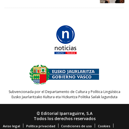
Subvencionada por el Departamento de Cultura y Política Lingüística
Eusko Jaurlaritzako Kultura eta Hizkuntza Politika Sailak lagunduta
© Editorial Iparraguirre, S.A
Todos los derechos reservados
Aviso legal
Política privacidad
Condiciones de uso
Cookies