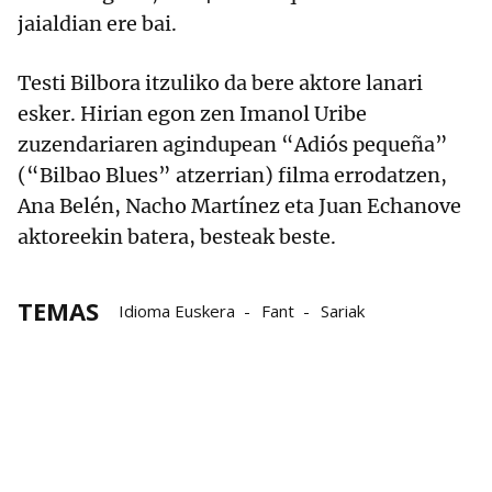
jaialdian ere bai.
Testi Bilbora itzuliko da bere aktore lanari
esker. Hirian egon zen Imanol Uribe
zuzendariaren agindupean “Adiós pequeña”
(“Bilbao Blues” atzerrian) filma errodatzen,
Ana Belén, Nacho Martínez eta Juan Echanove
aktoreekin batera, besteak beste.
TEMAS
Idioma Euskera
Fant
Sariak