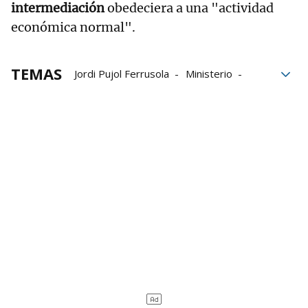
intermediación
obedeciera a una "actividad
económica normal".
TEMAS
Jordi Pujol Ferrusola
Ministerio
fraude fiscal
Fiscalía Anticorrupción
Abogacía del Estado