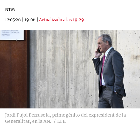
NTM
12·05·26
|
19:06
|
Actualizado a las 19:29
Jordi Pujol Ferrusola, primogénito del expresident de la
Generalitat, en la AN.
EFE