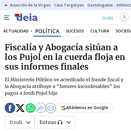
Asunción de la Virgen
Casa Targaryen
Gaztelugatxe
Athletic
Kiosko
POLÍTICA
ACTUALIDAD
SUCESOS
CULTURA
SOCIED
Fiscalía y Abogacía sitúan a
los Pujol en la cuerda floja en
sus informes finales
El Ministerio Público ve acreditado el fraude fiscal y
la Abogacía atribuye a "favores inconfesables" los
pagos a Jordi Pujol hijo
Añádenos en Google
Itzuli
Entzun