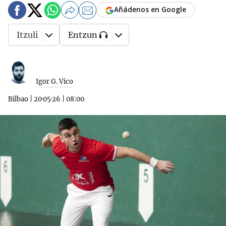
Añádenos en Google
Itzuli
Entzun
Igor G. Vico
Bilbao
|
20·05·26
|
08:00