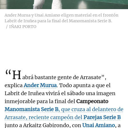
Ander Murua y Unai Amiano eligen material en el frontón
Labrit de Iruñea para la final del Manomanista Serie B.
IÑAKI PORTO
“H
abrá bastante gente de Arrasate”,
explica
Ander
Murua
. Todo apunta a que el
Labrit de Iruñea vivirá el sábado una imagen
inmejorable para la final del
Campeonato
Manomanista
Serie B
, que cruza al delantero de
Arrasate, reciente campeón del
Parejas Serie B
junto a Arkaitz Gabirondo, con
Unai
Amiano
, a