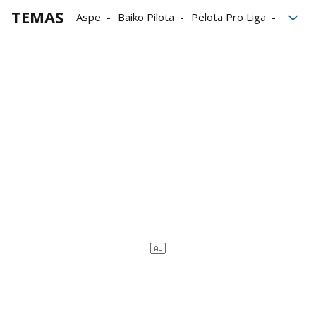
TEMAS
Aspe
Baiko Pilota
Pelota Pro Liga
Ander Murua
Unai Amiano
Manomanista Serie B